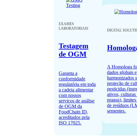
EXAMES
LABORATORIAIS
DIGITAL SOLUT
Testagem
Homolog
de OGM
A Homologa fo
dados globais e
Garanta a
harmonizados 
conformidade
proteção de cul
regulatória em toda
pesticidas (ingr
a cadeia alimentar
ativos, cultura
com nossos
pragas), limite
serviços de análise
de resíduos (L
de OGM da
sementes.
FoodChain ID,
acreditados pela
ISO 17025.