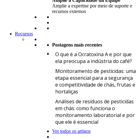
Amplie a Capacidade da Equipe
Amplie a expertise por meio de suporte e
recursos externos
Recursos
Postagens mais recentes
O
O que é a Ocratoxina A e por que
ela preocupa a indústria do café?
M
Monitoramento de pesticidas: uma
etapa essencial para a segurança
e competitividade de chás, frutas e
hortaliças
A
Análises de resíduos de pesticidas
em chás: como funciona o
monitoramento laboratorial e por
que ele é essencial
Ver todos os artigos