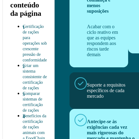
conteúdo
menos
suposições
da página
Acabar com o
Certificação
ciclo reativo em
de rações
que as equipes
para
respondem aos
operações sob
riscos tarde
crescente
demais
pressão de
conformidade
Criar um
sistema
consistente de
certificação
Suporte a requisitos
de rações
específicos de cada
Comparar
mercado
sistemas de
certificação
de rações
Benefícios da
Antecipe-se às
certificação
exigências cada vez
de rações
mais rigorosas do
animais com
mercado e mantenha o
a FoodChain