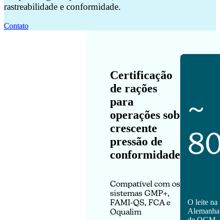
rastreabilidade e conformidade.
Contato
Certificação
de rações
~
para
operações sob
crescente
8
pressão de
conformidade
Compatível com os
sistemas GMP+,
O leite na
FAMI-QS, FCA e
Alemanha 
Oqualim
de OGM