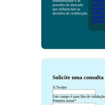
rastreabilidade e as
transgên
pressões do mercado
sustenta
que influenciam as
avaliar 
decisões de certificação.
abordag
consiste
Solicite uma consulta
X/Twitter
Este campo é para fins de validação
Primeiro nome
*