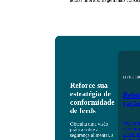
adotar uma abordagem mais consiste
LIVRO B
Reforce sua
estratégia de
Relat
conformidade
raçã
de feeds
Veja com
Obtenha uma visão
reagindo
prática sobre a
riscos r
segurança alimentar, a
expectat