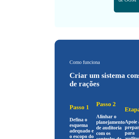
Como funciona
Criar um sistema cons
de rações
Passo 2
Passo 1
Etap
Alinhar o
Defina o
Apoie 
planejamento
esquema
prepa
de auditoria
adequado e
para
com os
o escopo do
audito
controles de