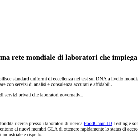
 rete mondiale di laboratori che impiega l
ce standard uniformi di eccellenza nei test sul DNA a livello mondiale
re con servizi di analisi e consulenza accurati e affidabili.
 servizi privati che laboratori governativi.
fondita ricerca presso i laboratori di ricerca
FoodChain ID
Testing e so
entono ai nuovi membri GLA di ottenere rapidamente lo status di accredit
à industriale e rispetto.