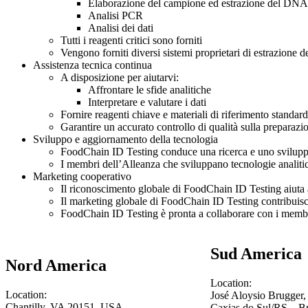
Elaborazione del campione ed estrazione del DNA
Analisi PCR
Analisi dei dati
Tutti i reagenti critici sono forniti
Vengono forniti diversi sistemi proprietari di estrazione d
Assistenza tecnica continua
A disposizione per aiutarvi:
Affrontare le sfide analitiche
Interpretare e valutare i dati
Fornire reagenti chiave e materiali di riferimento standar
Garantire un accurato controllo di qualità sulla preparazi
Sviluppo e aggiornamento della tecnologia
FoodChain ID Testing conduce una ricerca e uno sviluppo c
I membri dell’Alleanza che sviluppano tecnologie analitic
Marketing cooperativo
Il riconoscimento globale di FoodChain ID Testing aiuta 
Il marketing globale di FoodChain ID Testing contribuisc
FoodChain ID Testing è pronta a collaborare con i membri
Sud America
Nord America
Location:
Location:
José Aloysio Brugger,
Chantilly, VA 20151, USA
Caxias do Sul/RS – Br