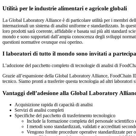
Utilità per le industrie alimentari e agricole globali
La Global Laboratory Alliance è di particolare utilità per i membri de
internazionali un sistema di analisi uniforme e standardizzato. In quest
loro prodotti sarà coerente, affidabile e basata sui più alti standard scie
mondo e sono supportati dall’ampia conoscenza degli sviluppi normativ
questioni normative ovunque essi operino.
I laboratori di tutto il mondo sono invitati a partecip
L’adozione del pacchetto completo di tecnologie di analisi di FoodCh
Grazie all’espansione della Global Laboratory Alliance, FoodChain ID T
tecnico. Siamo pronti a trasferire questa tecnologia ad altri laboratori s
Vantaggi dell’adesione alla Global Laboratory Allian
Acquisizione rapida di capacità di analisi
Servizi di analisi completi
Specifiche del pacchetto di trasferimento tecnologico
Include la formazione completa del personale scientifico 
I metodi sono standardizzati, validati e accreditati secon
Vengono fornite procedure operative standardizzate per og