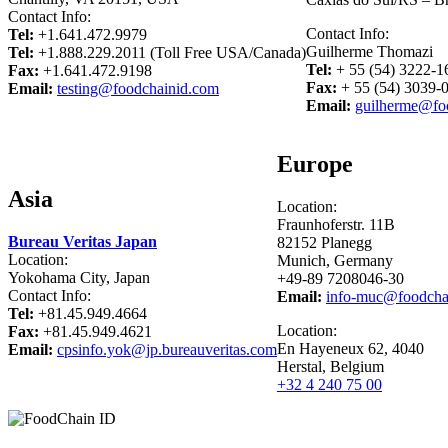
Contact Info:
Contact Info:
Tel:
+1.641.472.9979
Guilherme Thomazi
Tel:
+1.888.229.2011 (Toll Free USA/Canada)
Tel:
+ 55 (54) 3222-1
Fax:
+1.641.472.9198
Fax:
+ 55 (54) 3039-
Email:
testing@foodchainid.com
Email:
guilherme@fo
Europe
Asia
Location:
Fraunhoferstr. 11B
Bureau Veritas Japan
82152 Planegg
Location:
Munich, Germany
Yokohama City, Japan
+​49-89 7208046-30
Contact Info:
Email:
info-muc@foodcha
Tel:
+81.45.949.4664
Location:
Fax:
+81.45.949.4621
En Hayeneux 62, 4040
Email:
cpsinfo.yok@jp.bureauveritas.com
Herstal, Belgium
+32 4 240 75 00