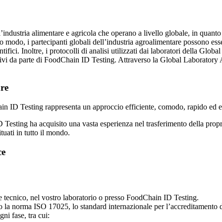
ll’industria alimentare e agricola che operano a livello globale, in qua
o modo, i partecipanti globali dell’industria agroalimentare possono esse
ntifici. Inoltre, i protocolli di analisi utilizzati dai laboratori della Glo
i da parte di FoodChain ID Testing. Attraverso la Global Laboratory Al
are
ain ID Testing rappresenta un approccio efficiente, comodo, rapido ed 
esting ha acquisito una vasta esperienza nel trasferimento della propria
ituati in tutto il mondo.
ce
e tecnico, nel vostro laboratorio o presso FoodChain ID Testing.
do la norma ISO 17025, lo standard internazionale per l’accreditamento d
ni fase, tra cui: