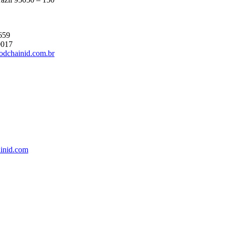
659
0017
odchainid.com.br
inid.com