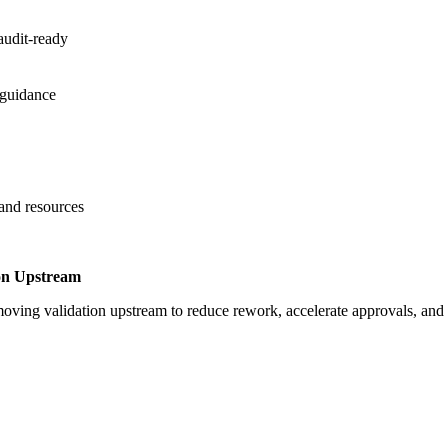
audit-ready
 guidance
 and resources
on Upstream
oving validation upstream to reduce rework, accelerate approvals, an