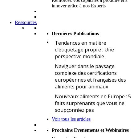
Renforcez vos capacités à produire et à
innover grâce à nos Experts
Ressources
Dernières Publications
T
Tendances en matière
d’étiquetage propre : Une
perspective mondiale
N
Naviguer dans le paysage
complexe des certifications
européennes et françaises des
aliments pour animaux
N
Nouveaux aliments en Europe : 5
faits surprenants que vous ne
soupçonniez pas
Voir tous les articles
Prochains Evenements et Webinaires