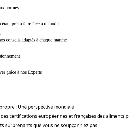
aux normes
 étant prêt à faire face à un audit
e
 nos conseils adaptés à chaque marché
visionnement
ver grâce à nos Experts
Tendances en matière d’étique
propre : Une perspective mondiale
des certifications européennes et françaises des aliments 
Nouveaux aliment
its surprenants que vous ne soupçonniez pas