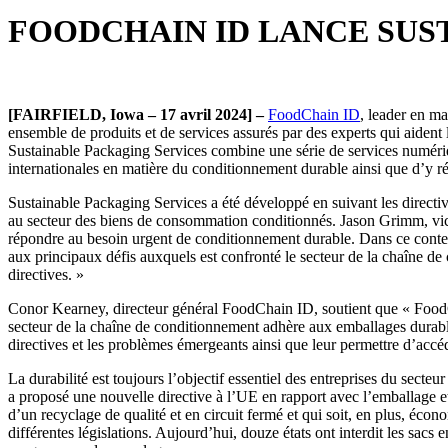
FOODCHAIN ID LANCE SUS
[FAIRFIELD, Iowa – 17 avril 2024] –
FoodChain ID
, leader en ma
ensemble de produits et de services assurés par des experts qui aiden
Sustainable Packaging Services combine une série de services numériqu
internationales en matière du conditionnement durable ainsi que d’y r
Sustainable Packaging Services a été développé en suivant les direct
au secteur des biens de consommation conditionnés. Jason Grimm, vice
répondre au besoin urgent de conditionnement durable. Dans ce context
aux principaux défis auxquels est confronté le secteur de la chaîne de
directives. »
Conor Kearney, directeur général FoodChain ID, soutient que « FoodCh
secteur de la chaîne de conditionnement adhère aux emballages durable
directives et les problèmes émergeants ainsi que leur permettre d’accéd
La durabilité est toujours l’objectif essentiel des entreprises du se
a proposé une nouvelle directive à l’UE en rapport avec l’emballage et 
d’un recyclage de qualité et en circuit fermé et qui soit, en plus, é
différentes législations. Aujourd’hui, douze états ont interdit les sacs 