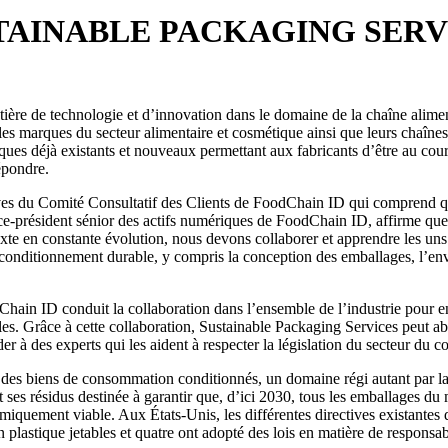
TAINABLE PACKAGING SERV
tière de technologie et d’innovation dans le domaine de la chaîne alimen
t les marques du secteur alimentaire et cosmétique ainsi que leurs chaî
es déjà existants et nouveaux permettant aux fabricants d’être au cour
épondre.
ives du Comité Consultatif des Clients de FoodChain ID qui comprend q
-président sénior des actifs numériques de FoodChain ID, affirme que « 
e en constante évolution, nous devons collaborer et apprendre les uns 
 conditionnement durable, y compris la conception des emballages, l’envi
ain ID conduit la collaboration dans l’ensemble de l’industrie pour enc
s. Grâce à cette collaboration, Sustainable Packaging Services peut ab
er à des experts qui les aident à respecter la législation du secteur du 
cteur des biens de consommation conditionnés, un domaine régi autant par
ses résidus destinée à garantir que, d’ici 2030, tous les emballages du m
conomiquement viable. Aux États-Unis, les différentes directives exista
en plastique jetables et quatre ont adopté des lois en matière de responsab