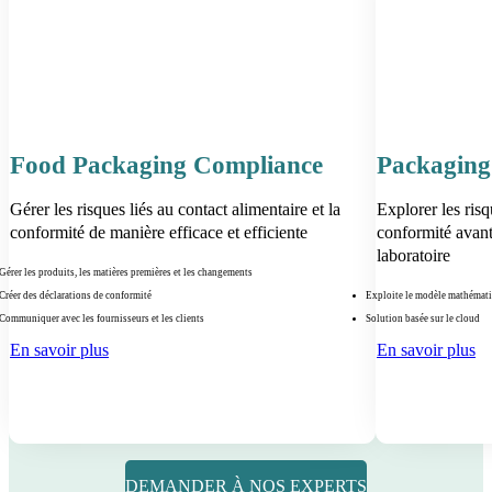
Food Packaging Compliance
Packaging
Gérer les risques liés au contact alimentaire et la
Explorer les risq
conformité de manière efficace et efficiente
conformité avant,
laboratoire
Gérer les produits, les matières premières et les changements
Créer des déclarations de conformité
Exploite le modèle mathémat
Communiquer avec les fournisseurs et les clients
Solution basée sur le cloud
En savoir plus
En savoir plus
DEMANDER À NOS EXPERTS