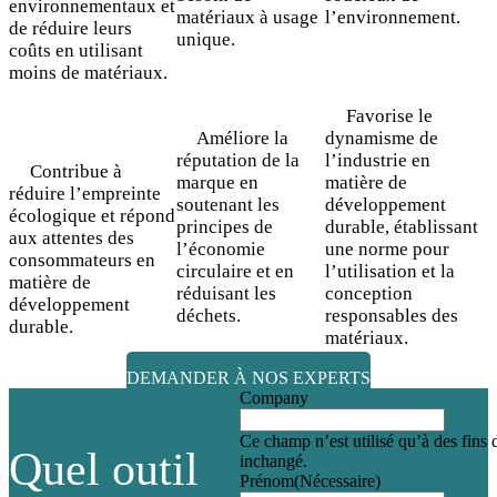
environnementaux et
matériaux à usage
l’environnement.
de réduire leurs
unique.
coûts en utilisant
moins de matériaux.
Favorise le
Améliore la
dynamisme de
réputation de la
l’industrie en
Contribue à
marque en
matière de
réduire l’empreinte
soutenant les
développement
écologique et répond
principes de
durable, établissant
aux attentes des
l’économie
une norme pour
consommateurs en
circulaire et en
l’utilisation et la
matière de
réduisant les
conception
développement
déchets.
responsables des
durable.
matériaux.
DEMANDER À NOS EXPERTS
Company
Ce champ n’est utilisé qu’à des fins d
Quel outil
inchangé.
Prénom
(Nécessaire)