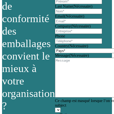
de
Last Name
(Nécessaire)
conformité
Email
(Nécessaire)
Company
(Nécessaire)
des
Phone
emballages
Country
(Nécessaire)
convient le
Message
(Nécessaire)
mieux à
votre
organisation
Ce champ est masqué lorsque l‘on voi
?
subject