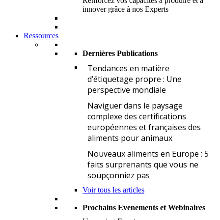
Renforcez vos capacités à produire et à
innover grâce à nos Experts
Ressources
Dernières Publications
T
Tendances en matière
d’étiquetage propre : Une
perspective mondiale
N
Naviguer dans le paysage
complexe des certifications
européennes et françaises des
aliments pour animaux
N
Nouveaux aliments en Europe : 5
faits surprenants que vous ne
soupçonniez pas
Voir tous les articles
Prochains Evenements et Webinaires