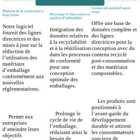
Gestion du matériel après
Maîtrise de la conformité à
usage
Recyclage et innovation en
long terme
matière d’utilisabilité
Offre une base de
Notre logiciel
Intégration des
données complète et
fournit des lignes
données relatives
des lignes
directrices et des
à la recyclabilité
directrices pour la
mises à jour sur la
et à la réutilisation
conception avec du
réduction de
dans les processus
contenu recyclé
l’utilisation des
de conformité
post-consommation
matériaux
pour une
et des matériaux
d’emballage
conception
compostables.
conformément aux
optimale des
nouvelles
emballages.
réglementations.
Les produits sont
positionnés à
Prolonge le
l’avant-garde du
Permet aux
cycle de vie de
développement
entreprises
l’emballage,
durable et attirent
d’atteindre leurs
réduisant ainsi le
les consommateurs
objectifs
besoin de
soucieux de