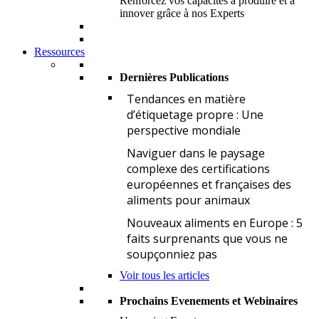
Renforcez vos capacités à produire et à
innover grâce à nos Experts
Ressources
Dernières Publications
T
Tendances en matière
d’étiquetage propre : Une
perspective mondiale
N
Naviguer dans le paysage
complexe des certifications
européennes et françaises des
aliments pour animaux
N
Nouveaux aliments en Europe : 5
faits surprenants que vous ne
soupçonniez pas
Voir tous les articles
Prochains Evenements et Webinaires