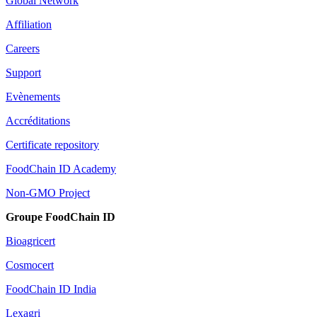
Global Network
Affiliation
Careers
Support
Evènements
Accréditations
Certificate repository
FoodChain ID Academy
Non-GMO Project
Groupe FoodChain ID
Bioagricert
Cosmocert
FoodChain ID India
Lexagri