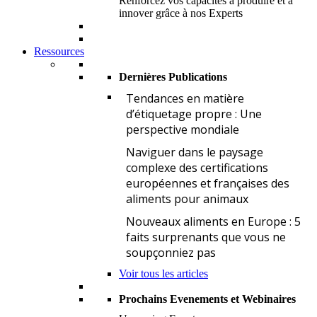
Renforcez vos capacités à produire et à
innover grâce à nos Experts
Ressources
Dernières Publications
T
Tendances en matière
d’étiquetage propre : Une
perspective mondiale
N
Naviguer dans le paysage
complexe des certifications
européennes et françaises des
aliments pour animaux
N
Nouveaux aliments en Europe : 5
faits surprenants que vous ne
soupçonniez pas
Voir tous les articles
Prochains Evenements et Webinaires