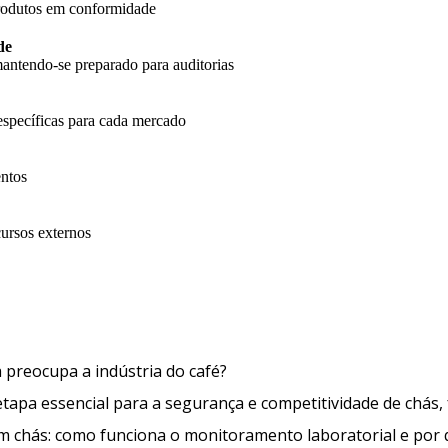
produtos em conformidade
de
antendo-se preparado para auditorias
específicas para cada mercado
entos
cursos externos
O que é a Ocratoxina A e por que 
a preocupa a indústria do café?
apa essencial para a segurança e competitividade de chás, 
em chás: como funciona o monitoramento laboratorial e por 