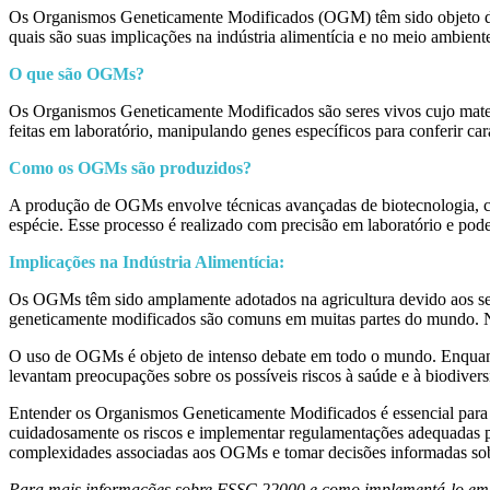
Os Organismos Geneticamente Modificados (OGM) têm sido objeto de i
quais são suas implicações na indústria alimentícia e no meio ambient
O que são OGMs?
Os Organismos Geneticamente Modificados são seres vivos cujo materi
feitas em laboratório, manipulando genes específicos para conferir cara
Como os OGMs são produzidos?
A produção de OGMs envolve técnicas avançadas de biotecnologia, co
espécie. Esse processo é realizado com precisão em laboratório e pod
Implicações na Indústria Alimentícia:
Os OGMs têm sido amplamente adotados na agricultura devido aos seus
geneticamente modificados são comuns em muitas partes do mundo. No
O uso de OGMs é objeto de intenso debate em todo o mundo. Enquanto
levantam preocupações sobre os possíveis riscos à saúde e à biodive
Entender os Organismos Geneticamente Modificados é essencial para u
cuidadosamente os riscos e implementar regulamentações adequadas pa
complexidades associadas aos OGMs e tomar decisões informadas sob
Para mais informações sobre FSSC 22000 e como implementá-lo em