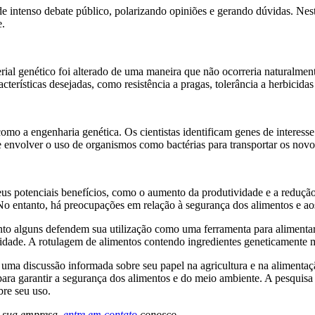
ntenso debate público, polarizando opiniões e gerando dúvidas. Nest
e.
al genético foi alterado de uma maneira que não ocorreria naturalmen
cterísticas desejadas, como resistência a pragas, tolerância a herbicida
mo a engenharia genética. Os cientistas identificam genes de interes
e envolver o uso de organismos como bactérias para transportar os novos
 potenciais benefícios, como o aumento da produtividade e a redução 
 entanto, há preocupações em relação à segurança dos alimentos e aos
 alguns defendem sua utilização como uma ferramenta para alimentar u
rsidade. A rotulagem de alimentos contendo ingredientes geneticamente
ma discussão informada sobre seu papel na agricultura e na alimentaçã
ra garantir a segurança dos alimentos e do meio ambiente. A pesquisa 
re seu uso.
 sua empresa,
entre em contato
conosco.