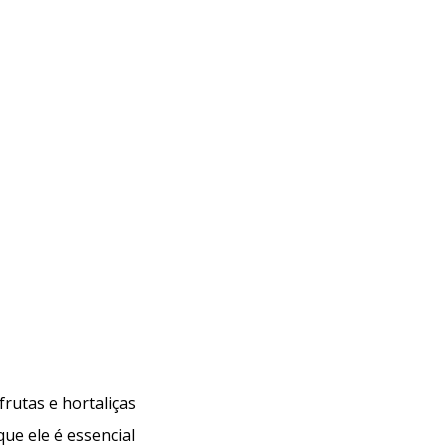
ela preocupa a indústria do café?
Monitoramento de pesticidas: uma etapa essencial
frutas e hortaliças
Análises de resíduos de pesticidas em chás: como
que ele é essencial