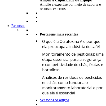
Amplie a Capacidade da Equipe
Amplie a expertise por meio de suporte e
recursos externos
Recursos
Postagens mais recentes
O
O que é a Ocratoxina A e por que
ela preocupa a indústria do café?
M
Monitoramento de pesticidas: uma
etapa essencial para a segurança
e competitividade de chás, frutas e
hortaliças
A
Análises de resíduos de pesticidas
em chás: como funciona o
monitoramento laboratorial e por
que ele é essencial
Ver todos os artigos