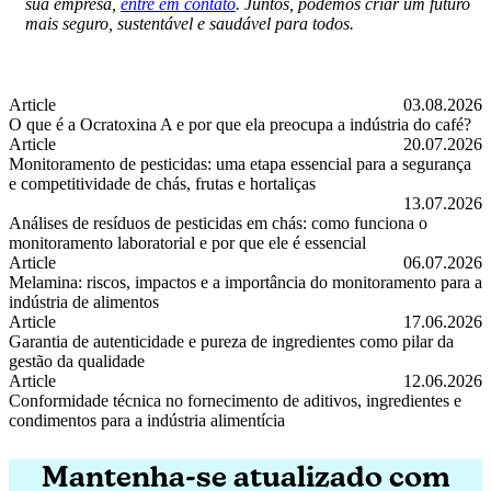
sua empresa,
entre em contato
. Juntos, podemos criar um futuro
mais seguro, sustentável e saudável para todos.
Article
03.08.2026
O que é a Ocratoxina A e por que ela preocupa a indústria do café?
O que é a Ocratoxina A e por que ela preocupa a indústria do café?
Article
20.07.2026
Monitoramento de pesticidas: uma etapa essencial para a segurança
e competitividade de chás, frutas e hortaliças
Monitoramento de pesticidas: uma etapa essencial para a segurança e c
13.07.2026
Análises de resíduos de pesticidas em chás: como funciona o
monitoramento laboratorial e por que ele é essencial
Análises de resíduos de pesticidas em chás: como funciona o monitora
Article
06.07.2026
Melamina: riscos, impactos e a importância do monitoramento para a
indústria de alimentos
Melamina: riscos, impactos e a importância do monitoramento para a i
Article
17.06.2026
Garantia de autenticidade e pureza de ingredientes como pilar da
gestão da qualidade
Garantia de autenticidade e pureza de ingredientes como pilar da ges
Article
12.06.2026
Conformidade técnica no fornecimento de aditivos, ingredientes e
condimentos para a indústria alimentícia
Conformidade técnica no fornecimento de aditivos, ingredientes e con
Mantenha-se atualizado com