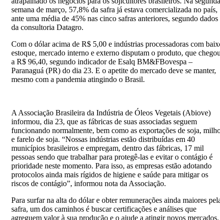
atrapalhado os negócios para os sojicultores brasileiros. Na segund
semana de março, 57,8% da safra já estava comercializada no país,
ante uma média de 45% nas cinco safras anteriores, segundo dados
da consultoria Datagro.
Com o dólar acima de R$ 5,00 e indústrias processadoras com baix
estoque, mercado interno e externo disputam o produto, que chego
a R$ 96,40, segundo indicador de Esalq BM&FBovespa –
Paranaguá (PR) do dia 23. E o apetite do mercado deve se manter,
mesmo com a pandemia atingindo o Brasil.
A Associação Brasileira da Indústria de Óleos Vegetais (Abiove)
informou, dia 23, que as fábricas de suas associadas seguem
funcionando normalmente, bem como as exportações de soja, milh
e farelo de soja. “Nossas indústrias estão distribuídas em 40
municípios brasileiros e empregam, dentro das fábricas, 17 mil
pessoas sendo que trabalhar para protegê-las e evitar o contágio é
prioridade neste momento. Para isso, as empresas estão adotando
protocolos ainda mais rígidos de higiene e saúde para mitigar os
riscos de contágio”, informou nota da Associação.
Para surfar na alta do dólar e obter remunerações ainda maiores pel
safra, um dos caminhos é buscar certificações e análises que
agreguem valor à sua produção e o ajude a atingir novos mercados.