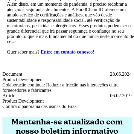
Além disso, em um momento de pandemia, é preciso redobrar a
atenção à segurança de alimentos. A FoodChain ID oferece um
amplo serviço de certificações e análises, que vão desde
sustentabilidade e responsabilidade social, até verificação de
micotoxinas, pesticidas e alergênicos. Esses produtos podem ser o
grande diferencial que irá passar segurança e confiança no seu
produto, o que é mais fundamental do que nunca neste momento de
crise.
Quer saber mais?
Entre em contato conosco!
Document
28.06.2024
Product Development
Colaboração contínua: Reduzir a fricção nas interacções entre
fornecedores e fabricantes
Colaboração contínua: Reduzir a fricção nas interacções entre fornece
Article
06.02.2019
Product Development
Confira o panorama das usinas do Brasil
Confira o panorama das usinas do Brasil
Mantenha-se atualizado com
nosso boletim informativo