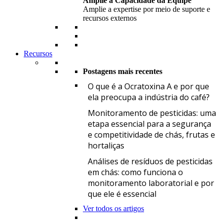
Amplie a Capacidade da Equipe
Amplie a expertise por meio de suporte e
recursos externos
Recursos
Postagens mais recentes
O
O que é a Ocratoxina A e por que
ela preocupa a indústria do café?
M
Monitoramento de pesticidas: uma
etapa essencial para a segurança
e competitividade de chás, frutas e
hortaliças
A
Análises de resíduos de pesticidas
em chás: como funciona o
monitoramento laboratorial e por
que ele é essencial
Ver todos os artigos