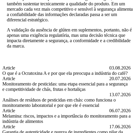
também sustentar tecnicamente a qualidade do produto. Em um
mercado cada vez mais competitivo e sensível à segurança alimenta
a confiabilidade das informações declaradas passa a ser um
diferencial estratégico.
A validação da ausência de glúten em suplementos, portanto, não é
apenas uma exigência regulatória, mas uma decisão técnica que
impacta diretamente a segurança, a conformidade e a credibilidade
da marca.
Article
03.08.2026
O que é a Ocratoxina A e por que ela preocupa a indústria do café?
O que é a Ocratoxina A e por que ela preocupa a indústria do café?
Article
20.07.2026
Monitoramento de pesticidas: uma etapa essencial para a segurança
e competitividade de chás, frutas e hortaliças
Monitoramento de pesticidas: uma etapa essencial para a segurança e c
13.07.2026
Análises de resíduos de pesticidas em chás: como funciona o
monitoramento laboratorial e por que ele é essencial
Análises de resíduos de pesticidas em chás: como funciona o monitora
Article
06.07.2026
Melamina: riscos, impactos e a importância do monitoramento para a
indústria de alimentos
Melamina: riscos, impactos e a importância do monitoramento para a i
Article
17.06.2026
Garantia de autenticidade e pureza de ingredientes como pilar da