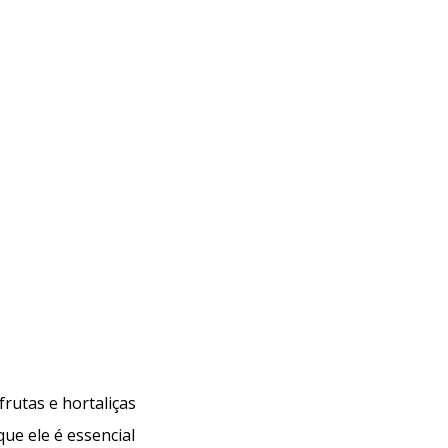
ela preocupa a indústria do café?
Monitoramento de pesticidas: uma etapa essencial
frutas e hortaliças
Análises de resíduos de pesticidas em chás: como
que ele é essencial