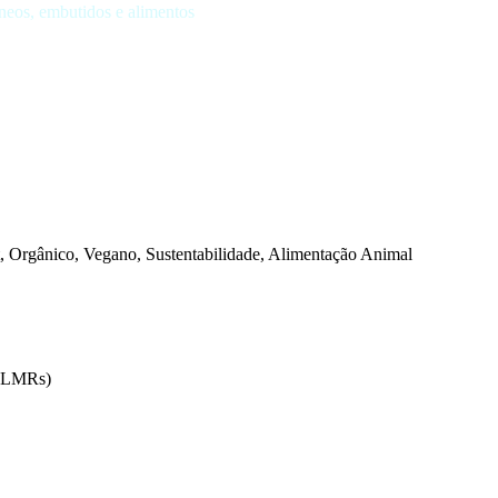
neos, embutidos e alimentos
 Orgânico, Vegano, Sustentabilidade, Alimentação Animal
 (LMRs)