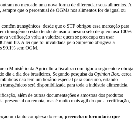
encontram no mercado uma nova forma de diferenciar seus alimentos. A
), sempre que o percentual de OGMs nos alimentos for de igual ou
ue contêm transgênicos, desde que o STF obrigou essa marcação para
, sem transgênico estão tendo de usar o mesmo selo de quem usa 100%
 nova verificação volta a valorizar quem se preocupa em usar
Chain ID. A lei que foi invalidada pelo Supremo obrigava a
utos 99.1% sem OGM.
ue o Ministério da Agricultura fiscaliza com rigor o segmento e obriga
do dia a dia dos brasileiros. Segundo pesquisa da
Opinion Bo
x, cerca
embutidos não tem um horário especial para consumo, estando
ransgênicos será disponibilizada para toda a indústria alimentícia.
dificação, além de outras documentações e amostras dos produtos
 presencial ou remota, mas é muito mais ágil do que a certificação,
ntação um tanto complexa do setor,
preencha o formulário
que