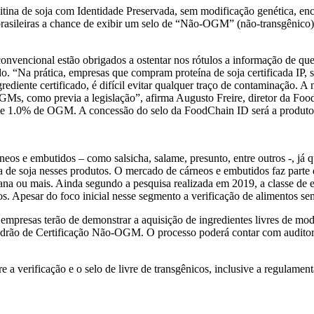
ecitina de soja com Identidade Preservada, sem modificação genética, 
brasileiras a chance de exibir um selo de “Não-OGM” (não-transgênico
onvencional estão obrigados a ostentar nos rótulos a informação de q
do. “Na prática, empresas que compram proteína de soja certificada IP
ediente certificado, é difícil evitar qualquer traço de contaminação. A
Ms, como previa a legislação”, afirma Augusto Freire, diretor da Food
s de 1.0% de OGM. A concessão do selo da FoodChain ID será a prod
eos e embutidos – como salsicha, salame, presunto, entre outros -, já q
a de soja nesses produtos. O mercado de cárneos e embutidos faz parte 
na ou mais. Ainda segundo a pesquisa realizada em 2019, a classe de 
 Apesar do foco inicial nesse segmento a verificação de alimentos sem t
mpresas terão de demonstrar a aquisição de ingredientes livres de mo
adrão de Certificação Não-OGM. O processo poderá contar com auditoria
e a verificação e o selo de livre de transgênicos, inclusive a regulame