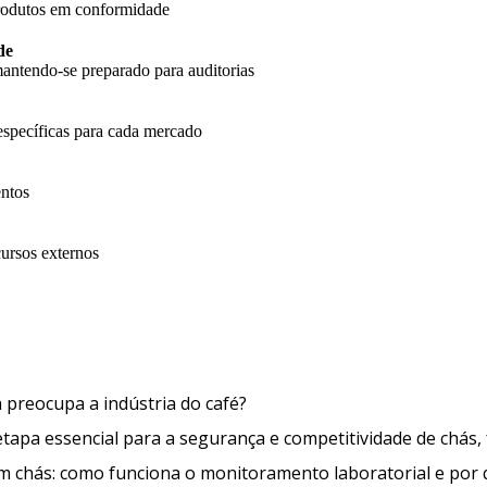
produtos em conformidade
de
antendo-se preparado para auditorias
específicas para cada mercado
entos
cursos externos
O que é a Ocratoxina A e por que 
a preocupa a indústria do café?
apa essencial para a segurança e competitividade de chás, 
em chás: como funciona o monitoramento laboratorial e por 