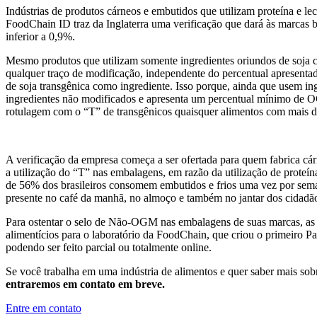
Indústrias de produtos cárneos e embutidos que utilizam proteína e l
FoodChain ID traz da Inglaterra uma verificação que dará às marcas 
inferior a 0,9%.
Mesmo produtos que utilizam somente ingredientes oriundos de soja c
qualquer traço de modificação, independente do percentual apresenta
de soja transgênica como ingrediente. Isso porque, ainda que usem ingr
ingredientes não modificados e apresenta um percentual mínimo de OG
rotulagem com o “T” de transgênicos quaisquer alimentos com mai
A verificação da empresa começa a ser ofertada para quem fabrica cárn
a utilização do “T” nas embalagens, em razão da utilização de proteín
de 56% dos brasileiros consomem embutidos e frios uma vez por sema
presente no café da manhã, no almoço e também no jantar dos cidadãos.
Para ostentar o selo de Não-OGM nas embalagens de suas marcas, as e
alimentícios para o laboratório da FoodChain, que criou o primeiro P
podendo ser feito parcial ou totalmente online.
Se você trabalha em uma indústria de alimentos e quer saber mais sobr
entraremos em contato em breve.
Entre em contato