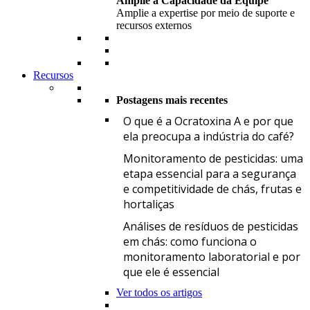
Amplie a Capacidade da Equipe
Amplie a expertise por meio de suporte e
recursos externos
Recursos
Postagens mais recentes
O
O que é a Ocratoxina A e por que
ela preocupa a indústria do café?
M
Monitoramento de pesticidas: uma
etapa essencial para a segurança
e competitividade de chás, frutas e
hortaliças
A
Análises de resíduos de pesticidas
em chás: como funciona o
monitoramento laboratorial e por
que ele é essencial
Ver todos os artigos