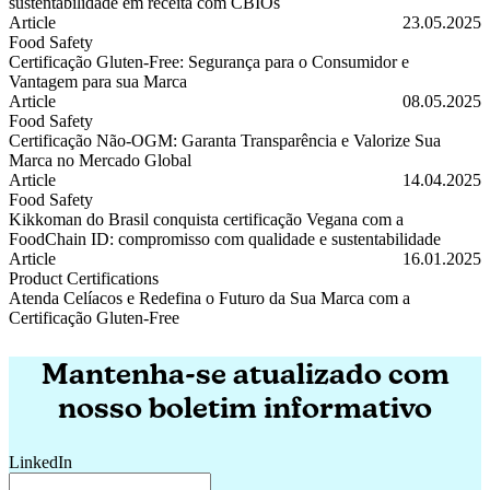
sustentabilidade em receita com CBIOs
Entenda o RenovaBio: a certificação que transforma sustentabilidad
Article
23.05.2025
Food Safety
Certificação Gluten-Free: Segurança para o Consumidor e
Vantagem para sua Marca
Certificação Gluten-Free: Segurança para o Consumidor e Vantagem 
Article
08.05.2025
Food Safety
Certificação Não-OGM: Garanta Transparência e Valorize Sua
Marca no Mercado Global
Certificação Não-OGM: Garanta Transparência e Valorize Sua Marc
Article
14.04.2025
Food Safety
Kikkoman do Brasil conquista certificação Vegana com a
FoodChain ID: compromisso com qualidade e sustentabilidade
Kikkoman do Brasil conquista certificação Vegana com a FoodChain 
Article
16.01.2025
Product Certifications
Atenda Celíacos e Redefina o Futuro da Sua Marca com a
Certificação Gluten-Free
Atenda Celíacos e Redefina o Futuro da Sua Marca com a Certificaç
Mantenha-se atualizado com
nosso boletim informativo
LinkedIn