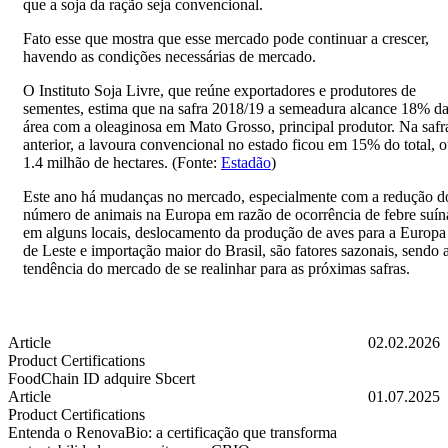
que a soja da ração seja convencional.
Fato esse que mostra que esse mercado pode continuar a crescer,
havendo as condições necessárias de mercado.
O Instituto Soja Livre, que reúne exportadores e produtores de
sementes, estima que na safra 2018/19 a semeadura alcance 18% d
área com a oleaginosa em Mato Grosso, principal produtor. Na safr
anterior, a lavoura convencional no estado ficou em 15% do total, 
1.4 milhão de hectares. (Fonte:
Estadão
)
Este ano há mudanças no mercado, especialmente com a redução d
número de animais na Europa em razão de ocorrência de febre suín
em alguns locais, deslocamento da produção de aves para a Europa
de Leste e importação maior do Brasil, são fatores sazonais, sendo 
tendência do mercado de se realinhar para as próximas safras.
Article
02.02.2026
Product Certifications
FoodChain ID adquire Sbcert
FoodChain ID adquire Sbcert
Article
01.07.2025
Product Certifications
Entenda o RenovaBio: a certificação que transforma