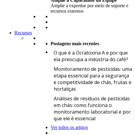
Amplie a Capacidade da Equipe
Amplie a expertise por meio de suporte e
recursos externos
Recursos
Postagens mais recentes
O
O que é a Ocratoxina A e por que
ela preocupa a indústria do café?
M
Monitoramento de pesticidas: uma
etapa essencial para a segurança
e competitividade de chás, frutas e
hortaliças
A
Análises de resíduos de pesticidas
em chás: como funciona o
monitoramento laboratorial e por
que ele é essencial
Ver todos os artigos